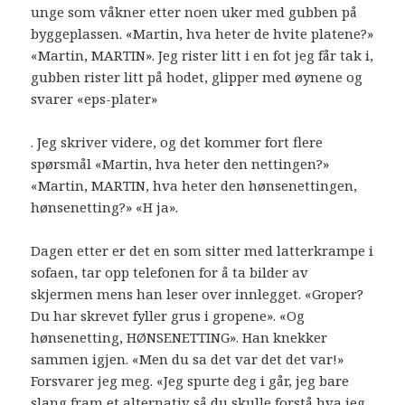
unge som våkner etter noen uker med gubben på
byggeplassen. «Martin, hva heter de hvite platene?»
«Martin, MARTIN». Jeg rister litt i en fot jeg får tak i,
gubben rister litt på hodet, glipper med øynene og
svarer «eps-plater»
. Jeg skriver videre, og det kommer fort flere
spørsmål «Martin, hva heter den nettingen?»
«Martin, MARTIN, hva heter den hønsenettingen,
hønsenetting?» «H ja».
Dagen etter er det en som sitter med latterkrampe i
sofaen, tar opp telefonen for å ta bilder av
skjermen mens han leser over innlegget. «Groper?
Du har skrevet fyller grus i gropene». «Og
hønsenetting, HØNSENETTING». Han knekker
sammen igjen. «Men du sa det var det det var!»
Forsvarer jeg meg. «Jeg spurte deg i går, jeg bare
slang fram et alternativ så du skulle forstå hva jeg