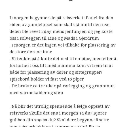
I morgen begynner de på reisverket! Panel fra den
siden av gamlehuset som skal stå inntil den nye
delen ble revet i dag mens jentungen og jeg koste
oss i solveggen til Line og Mads i Gjerdrum
. I morgen er det ingen vei tilbake for plassering av
de store dørene inne
. Vi tenkte på å kutte det ned til en pipe, men etter å
ha forhørt oss litt med mamma kom vi frem til at
både for plassering av dører og sittegrupper/
spisebord holder vi fast ved to piper
. De brukte ca tre uker på rørlegging og grunnmur
med varmekabler og støp
. Nå blir det utrolig spennende å følge oppsett av
reisverk! Skulle det snø i morgen sa du? Kjører
gubben din snø sa du? Skal dere begynne å sette
opp reisverk akkurat i morgen sa du? Eh, ja.