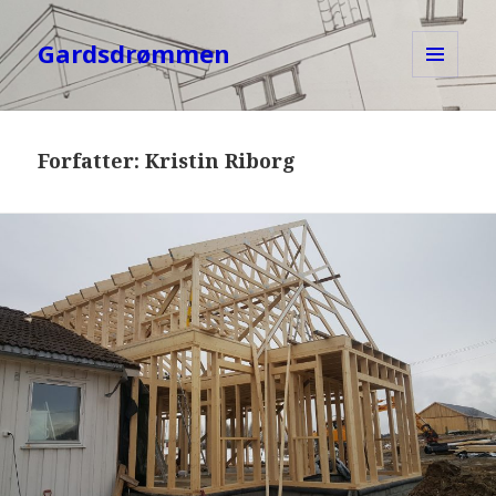
Gardsdrømmen
MENY
OG
WIDGETER
Forfatter:
Kristin Riborg