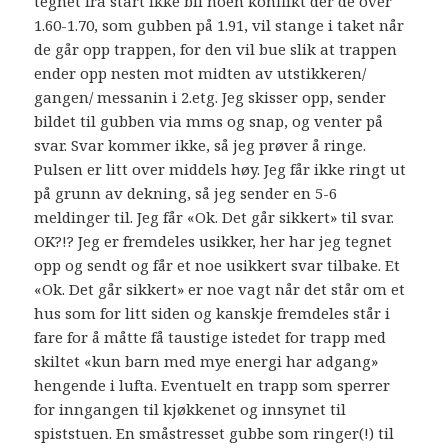
tegnet fra start ikke bli noen konflikt der de over
1.60-1.70, som gubben på 1.91, vil stange i taket når
de går opp trappen, for den vil bue slik at trappen
ender opp nesten mot midten av utstikkeren/
gangen/ messanin i 2.etg. Jeg skisser opp, sender
bildet til gubben via mms og snap, og venter på
svar. Svar kommer ikke, så jeg prøver å ringe.
Pulsen er litt over middels høy. Jeg får ikke ringt ut
på grunn av dekning, så jeg sender en 5-6
meldinger til. Jeg får «Ok. Det går sikkert» til svar.
OK?!? Jeg er fremdeles usikker, her har jeg tegnet
opp og sendt og får et noe usikkert svar tilbake. Et
«Ok. Det går sikkert» er noe vagt når det står om et
hus som for litt siden og kanskje fremdeles står i
fare for å måtte få taustige istedet for trapp med
skiltet «kun barn med mye energi har adgang»
hengende i lufta. Eventuelt en trapp som sperrer
for inngangen til kjøkkenet og innsynet til
spiststuen. En småstresset gubbe som ringer(!) til