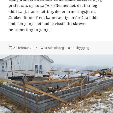
pratet om, og du sa JA!» «Nei nei nei, det har jeg
aldri sagt, hønsenetting, det er armeringsjern».
Gubben finner frem kameraet igjen for å ta bilde
enda en gang, det hadde visst blitt skrevet
hønsenetting to ganger.
Publisert
Forfatter
Kategorier
23. februar 2017
Kristin Riborg
Husbygging