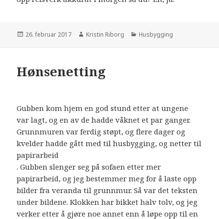
Publisert
Forfatter
Kategorier
26. februar 2017
Kristin Riborg
Husbygging
Hønsenetting
Gubben kom hjem en god stund etter at ungene
var lagt, og en av de hadde våknet et par ganger.
Grunnmuren var ferdig støpt, og flere dager og
kvelder hadde gått med til husbygging, og netter til
papirarbeid
. Gubben slenger seg på sofaen etter mer
papirarbeid, og jeg bestemmer meg for å laste opp
bilder fra veranda til grunnmur. Så var det teksten
under bildene. Klokken har bikket halv tolv, og jeg
verker etter å gjøre noe annet enn å løpe opp til en