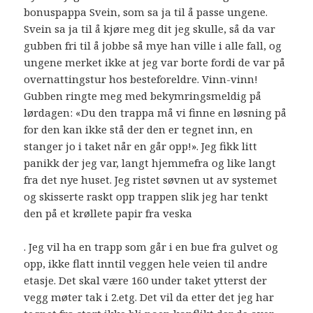
bonuspappa Svein, som sa ja til å passe ungene.
Svein sa ja til å kjøre meg dit jeg skulle, så da var
gubben fri til å jobbe så mye han ville i alle fall, og
ungene merket ikke at jeg var borte fordi de var på
overnattingstur hos besteforeldre. Vinn-vinn!
Gubben ringte meg med bekymringsmeldig på
lørdagen: «Du den trappa må vi finne en løsning på
for den kan ikke stå der den er tegnet inn, en
stanger jo i taket når en går opp!». Jeg fikk litt
panikk der jeg var, langt hjemmefra og like langt
fra det nye huset. Jeg ristet søvnen ut av systemet
og skisserte raskt opp trappen slik jeg har tenkt
den på et krøllete papir fra veska
. Jeg vil ha en trapp som går i en bue fra gulvet og
opp, ikke flatt inntil veggen hele veien til andre
etasje. Det skal være 160 under taket ytterst der
vegg møter tak i 2.etg. Det vil da etter det jeg har