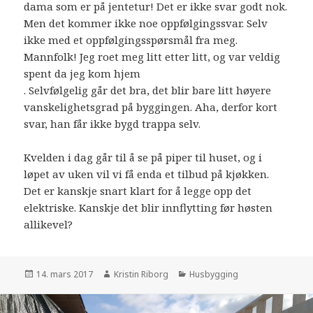
dama som er på jentetur! Det er ikke svar godt nok.
Men det kommer ikke noe oppfølgingssvar. Selv
ikke med et oppfølgingsspørsmål fra meg.
Mannfolk! Jeg roet meg litt etter litt, og var veldig
spent da jeg kom hjem
. Selvfølgelig går det bra, det blir bare litt høyere
vanskelighetsgrad på byggingen. Aha, derfor kort
svar, han får ikke bygd trappa selv.
Kvelden i dag går til å se på piper til huset, og i
løpet av uken vil vi få enda et tilbud på kjøkken.
Det er kanskje snart klart for å legge opp det
elektriske. Kanskje det blir innflytting før høsten
allikevel?
Publisert
Forfatter
Kategorier
14. mars 2017
Kristin Riborg
Husbygging