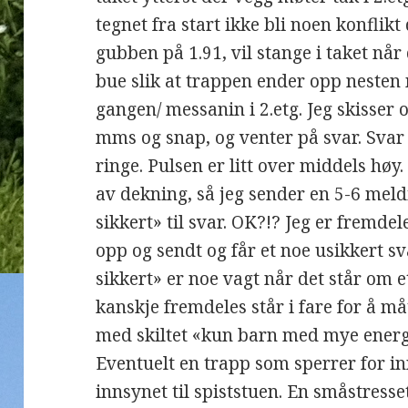
tegnet fra start ikke bli noen konflikt
gubben på 1.91, vil stange i taket når
bue slik at trappen ender opp nesten
gangen/ messanin i 2.etg. Jeg skisser 
mms og snap, og venter på svar. Svar
ringe. Pulsen er litt over middels høy.
av dekning, så jeg sender en 5-6 meldi
sikkert» til svar. OK?!? Jeg er fremdel
opp og sendt og får et noe usikkert sv
sikkert» er noe vagt når det står om e
kanskje fremdeles står i fare for å måt
med skiltet «kun barn med mye energ
Eventuelt en trapp som sperrer for i
innsynet til spiststuen. En småstress