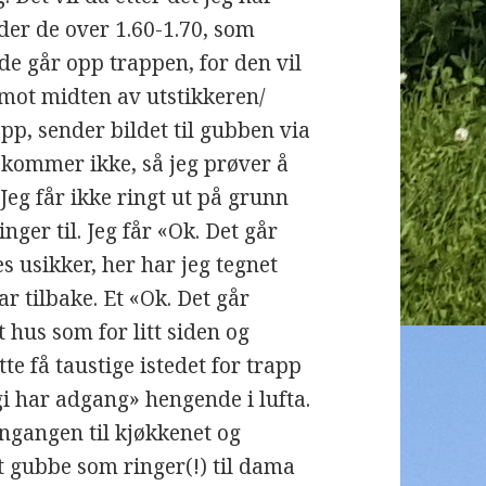
 der de over 1.60-1.70, som
 de går opp trappen, for den vil
 mot midten av utstikkeren/
opp, sender bildet til gubben via
 kommer ikke, så jeg prøver å
 Jeg får ikke ringt ut på grunn
nger til. Jeg får «Ok. Det går
es usikker, her har jeg tegnet
ar tilbake. Et «Ok. Det går
t hus som for litt siden og
te få taustige istedet for trapp
i har adgang» hengende i lufta.
nngangen til kjøkkenet og
et gubbe som ringer(!) til dama