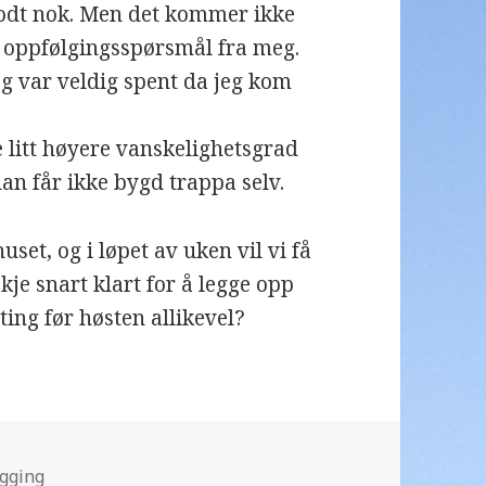
 godt nok. Men det kommer ikke
t oppfølgingsspørsmål fra meg.
 og var veldig spent da jeg kom
re litt høyere vanskelighetsgrad
han får ikke bygd trappa selv.
huset, og i løpet av uken vil vi få
kje snart klart for å legge opp
tting før høsten allikevel?
rier
gging