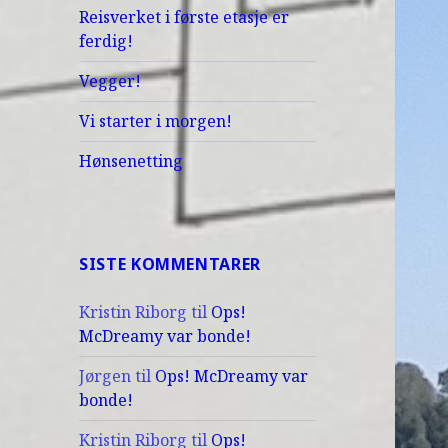
Reisverket i første etasje er
ferdig!
Vegger!
Vi starter i morgen!
Hønsenetting
SISTE KOMMENTARER
Kristin Riborg
til
Ops!
McDreamy var bonde!
Jørgen
til
Ops! McDreamy var
bonde!
Kristin Riborg
til
Ops!