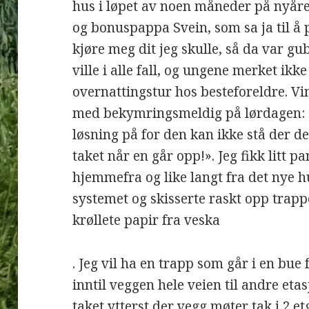
hus i løpet av noen måneder på nyåre
og bonuspappa Svein, som sa ja til å p
kjøre meg dit jeg skulle, så da var gu
ville i alle fall, og ungene merket ikk
overnattingstur hos besteforeldre. V
med bekymringsmeldig på lørdagen: 
løsning på for den kan ikke stå der de
taket når en går opp!». Jeg fikk litt pa
hjemmefra og like langt fra det nye hu
systemet og skisserte raskt opp trappe
krøllete papir fra veska
. Jeg vil ha en trapp som går i en bue 
inntil veggen hele veien til andre eta
taket ytterst der vegg møter tak i 2.etg