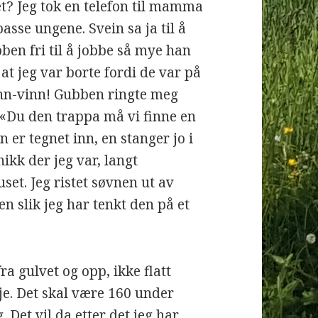
t? Jeg tok en telefon til mamma
asse ungene. Svein sa ja til å
bben fri til å jobbe så mye han
e at jeg var borte fordi de var på
inn-vinn! Gubben ringte meg
«Du den trappa må vi finne en
n er tegnet inn, en stanger jo i
nikk der jeg var, langt
set. Jeg ristet søvnen ut av
n slik jeg har tenkt den på et
fra gulvet og opp, ikke flatt
sje. Det skal være 160 under
. Det vil da etter det jeg har