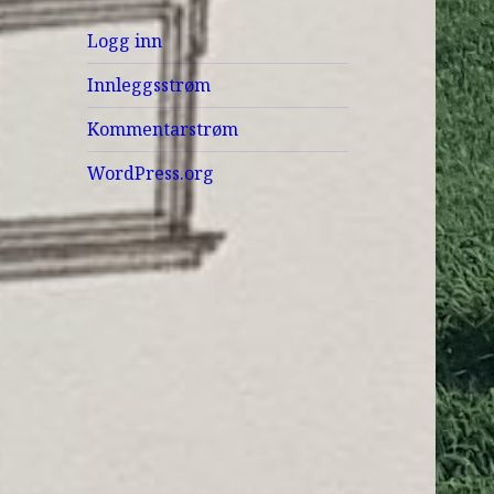
Logg inn
Innleggsstrøm
Kommentarstrøm
WordPress.org