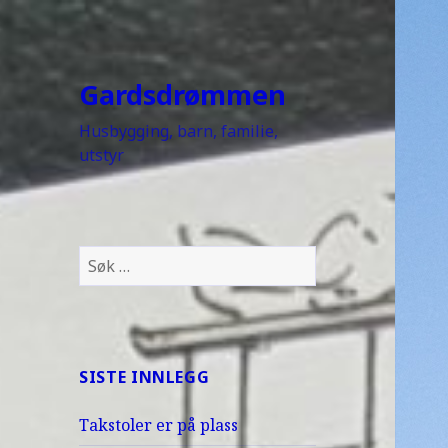
Gardsdrømmen
Husbygging, barn, familie,
utstyr
Søk
etter:
SISTE INNLEGG
Takstoler er på plass